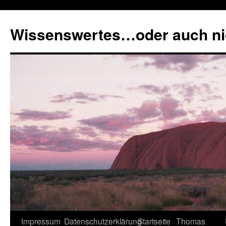
Zum
Inhalt
Wissenswertes…oder auch ni
springen
Impressum
Datenschutzerklärung
Startseite
Thomas