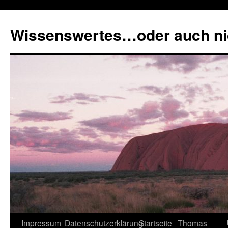
Zum
Inhalt
Wissenswertes…oder auch ni
springen
Impressum
Datenschutzerklärung
Startseite
Thomas