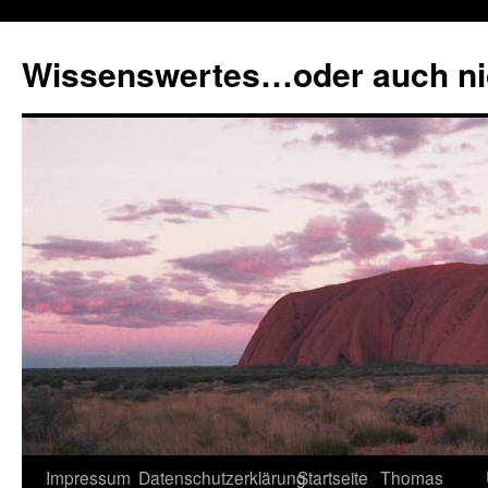
Zum
Inhalt
Wissenswertes…oder auch ni
springen
Impressum
Datenschutzerklärung
Startseite
Thomas