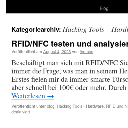
Blog
Hacking Tools – Hard
Kategoriearchiv:
RFID/NFC testen und analysier
Veröffentlicht am
August 4, 2023
von
thomas
Beschäftigt man sich mit RFID/NFC Siche
immer die Frage, was man in seinem Hei
Erstes fielen mir da immer smarte Türsc
aber schnell bei 100€ oder mehr. Durch
Weiterlesen
→
Veröffentlicht unter
blog
,
Hacking Tools - Hardware
,
RFID und 
für
deaktiviert
RFID/NFC
testen