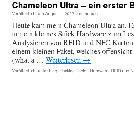
und
Chameleon Ultra – ein erster B
analysieren
–
Veröffentlicht am
August 1, 2023
von
thomas
Teil
Heute kam mein Chameleon Ultra an. Es 
1
um ein kleines Stück Hardware zum Le
Analysieren von RFID und NFC Karten
einem kleinen Paket, welches offensicht
(what a …
Weiterlesen
→
Veröffentlicht unter
blog
,
Hacking Tools - Hardware
,
RFID und 