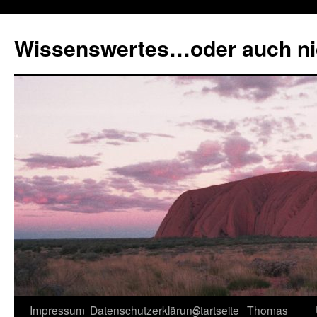
Zum
Inhalt
Wissenswertes…oder auch ni
springen
Impressum
Datenschutzerklärung
Startseite
Thomas