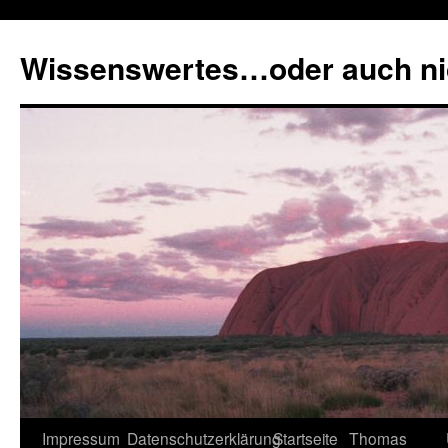
Zum
Inhalt
Wissenswertes…oder auch ni
springen
Impressum
Datenschutzerklärung
Startseite
Thomas