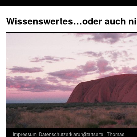
Zum
Inhalt
Wissenswertes…oder auch ni
springen
Impressum
Datenschutzerklärung
Startseite
Thomas