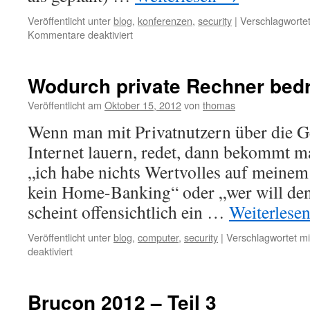
Veröffentlicht unter
blog
,
konferenzen
,
security
|
Verschlagwortet
für
Kommentare deaktiviert
Back-
Track
Day
Wodurch private Rechner bed
2013
in
Veröffentlicht am
Oktober 15, 2012
von
thomas
Fulda
Wenn man mit Privatnutzern über die G
Internet lauern, redet, dann bekommt m
„ich habe nichts Wertvolles auf meinem
kein Home-Banking“ oder „wer will den
scheint offensichtlich ein …
Weiterlese
Veröffentlicht unter
blog
,
computer
,
security
|
Verschlagwortet mi
für
deaktiviert
Wodurch
private
Rechner
Brucon 2012 – Teil 3
bedroht