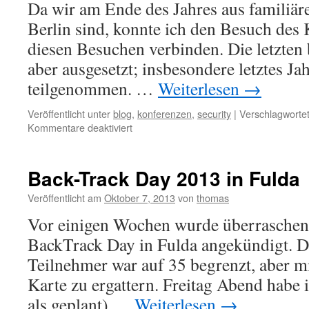
Da wir am Ende des Jahres aus familiär
Berlin sind, konnte ich den Besuch des 
diesen Besuchen verbinden. Die letzten 
aber ausgesetzt; insbesondere letztes Jah
teilgenommen. …
Weiterlesen
→
Veröffentlicht unter
blog
,
konferenzen
,
security
|
Verschlagwortet
für
Kommentare deaktiviert
30C3
–
Chaos
Back-Track Day 2013 in Fulda
Communication
Congress
Veröffentlicht am
Oktober 7, 2013
von
thomas
in
Vor einigen Wochen wurde überraschend 
Hamburg
BackTrack Day in Fulda angekündigt. D
Teilnehmer war auf 35 begrenzt, aber mi
Karte zu ergattern. Freitag Abend habe 
als geplant) …
Weiterlesen
→