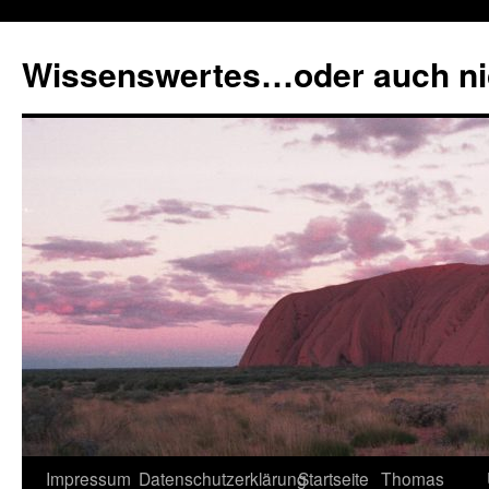
Zum
Inhalt
Wissenswertes…oder auch ni
springen
Impressum
Datenschutzerklärung
Startseite
Thomas