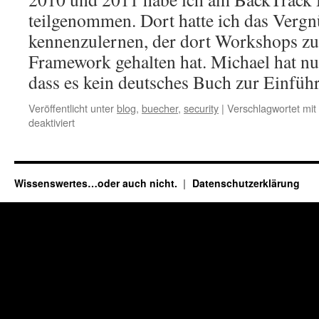
teilgenommen. Dort hatte ich das Verg
kennenzulernen, der dort Workshops z
Framework gehalten hat. Michael hat nu
dass es kein deutsches Buch zur Einf
Veröffentlicht unter
blog
,
buecher
,
security
|
Verschlagwortet mit
für
deaktiviert
Buchbesprechung
Metasploit
–
Das
Wissenswertes…oder auch nicht.
Datenschutzerklärung
Handbuch