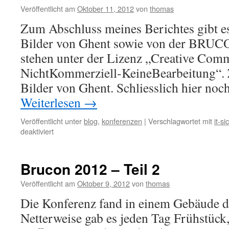
werden
Veröffentlicht am
Oktober 11, 2012
von
thomas
Zum Abschluss meines Berichtes gibt es
Bilder von Ghent sowie von der BRUCO
stehen unter der Lizenz „Creative C
NichtKommerziell-KeineBearbeitung“. Zu
Bilder von Ghent. Schliesslich hier noc
Weiterlesen
→
Veröffentlicht unter
blog
,
konferenzen
|
Verschlagwortet mit
it-si
für
deaktiviert
Brucon
2012
–
Brucon 2012 – Teil 2
Teil
3
Veröffentlicht am
Oktober 9, 2012
von
thomas
Die Konferenz fand in einem Gebäude de
Netterweise gab es jeden Tag Frühstück,