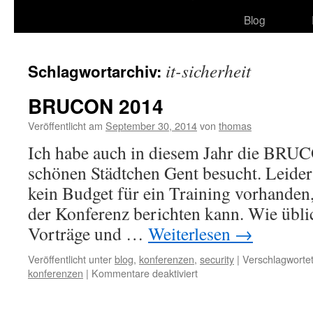
Blog
it-sicherheit
Schlagwortarchiv:
BRUCON 2014
Veröffentlicht am
September 30, 2014
von
thomas
Ich habe auch in diesem Jahr die BRU
schönen Städtchen Gent besucht. Leider
kein Budget für ein Training vorhanden,
der Konferenz berichten kann. Wie übli
Vorträge und …
Weiterlesen
→
Veröffentlicht unter
blog
,
konferenzen
,
security
|
Verschlagwortet
für
konferenzen
|
Kommentare deaktiviert
BRUCON
2014