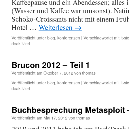
Kaffeepause und ein Abendessen; alles i
(Wasser und Kaffee war umsonst). Natü
Schoko-Croissants nicht mit einem Frü
Hotel …
Weiterlesen
→
Veröffentlicht unter
blog
,
konferenzen
|
Verschlagwortet mit
it-si
für
deaktiviert
Brucon
2012
–
Brucon 2012 – Teil 1
Teil
2
Veröffentlicht am
Oktober 7, 2012
von
thomas
Veröffentlicht unter
blog
,
konferenzen
|
Verschlagwortet mit
it-si
für
deaktiviert
Brucon
2012
–
Buchbesprechung Metasploit
Teil
1
Veröffentlicht am
Mai 17, 2012
von
thomas
2010 und 2011 habe ich am BackTrack 