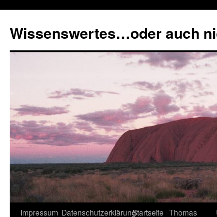
Zum
Inhalt
Wissenswertes…oder auch ni
springen
Impressum
Datenschutzerklärung
Startseite
Thomas