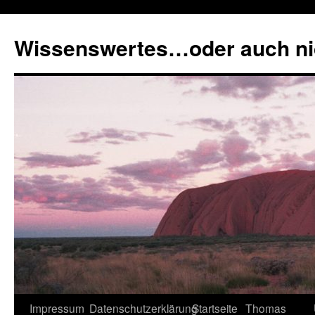
Zum
Inhalt
Wissenswertes…oder auch ni
springen
Impressum
Datenschutzerklärung
Startseite
Thomas