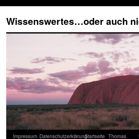
Zum
Inhalt
Wissenswertes…oder auch ni
springen
Impressum
Datenschutzerklärung
Startseite
Thomas